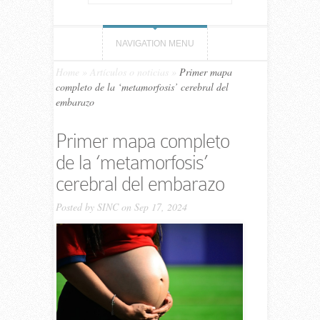
NAVIGATION MENU
Home
»
Artículos o noticias
»
Primer mapa
completo de la ‘metamorfosis’ cerebral del
embarazo
Primer mapa completo
de la ‘metamorfosis’
cerebral del embarazo
Posted by
SINC
on Sep 17, 2024