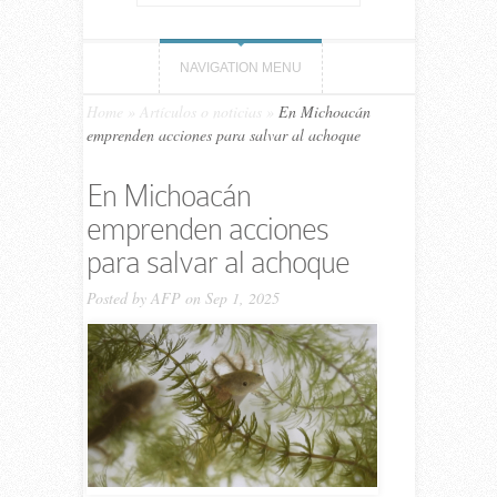
NAVIGATION MENU
Home
»
Artículos o noticias
»
En Michoacán
emprenden acciones para salvar al achoque
En Michoacán
emprenden acciones
para salvar al achoque
Posted by
AFP
on Sep 1, 2025