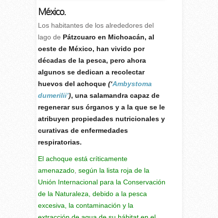
México.
L
os habitantes de los alrededores del
lago de
Pátzcuaro en Michoacán, al
oeste de México, han vivido por
décadas de la pesca, pero ahora
algunos se dedican a recolectar
huevos del achoque
(‘
Ambystoma
dumerilii’
)
, una salamandra capaz de
regenerar sus órganos y a la que se le
atribuyen propiedades nutricionales y
curativas de enfermedades
respiratorias.
El achoque está críticamente
amenazado
,
según la lista roja de la
Unión Internacional para la Conservación
de la Naturaleza, debido a la pesca
excesiva, la contaminación y la
extracción de agua de su hábitat en el