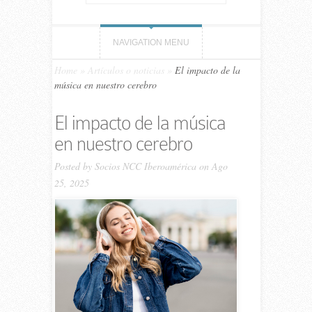
NAVIGATION MENU
Home
»
Artículos o noticias
»
El impacto de la
música en nuestro cerebro
El impacto de la música
en nuestro cerebro
Posted by
Socios NCC Iberoamérica
on Ago
25, 2025