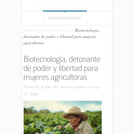
NAVIGATION MENU
Home
»
Artículos o noticias
»
Biotecnología,
detonante de poder y libertad para mujeres
agricultoras
Biotecnología, detonante
de poder y libertad para
mujeres agricultoras
Posted by
SciDev.Net América Latina
on Ago
15, 2024