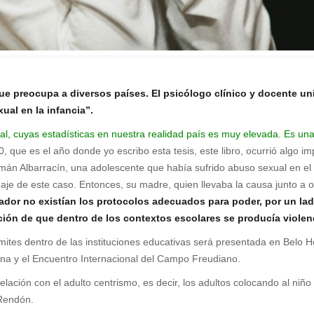
que preocupa a diversos países. El psicólogo clínico y docente un
ual en la infancia”.
xual, cuyas estadísticas en nuestra realidad país es muy elevada. Es un
 que es el año donde yo escribo esta tesis, este libro, ocurrió algo i
n Albarracín, una adolescente que había sufrido abuso sexual en el 
aje de este caso. Entonces, su madre, quien llevaba la causa junto a 
dor no existían los protocolos adecuados para poder, por un lado,
ación de que dentro de los contextos escolares se producía violen
mites dentro de las instituciones educativas será presentada en Belo Hor
ana y el Encuentro Internacional del Campo Freudiano.
 relación con el adulto centrismo, es decir, los adultos colocando al n
 Rendón.