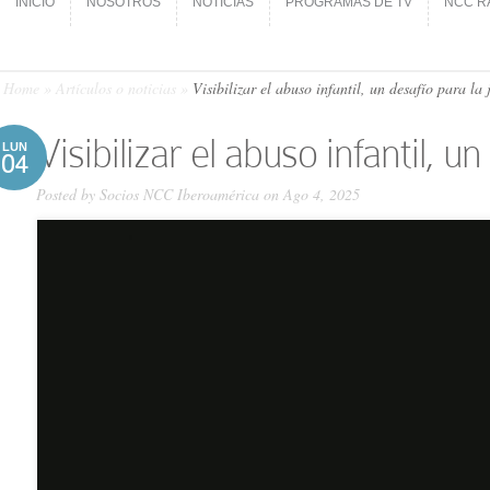
INICIO
NOSOTROS
NOTICIAS
PROGRAMAS DE TV
NCC R
INICIO
NOSOTROS
NOTICIAS
PROGRAMAS DE TV
NCC R
Home
»
Artículos o noticias
»
Visibilizar el abuso infantil, un desafío para la 
Visibilizar el abuso infantil, un
LUN
04
Posted by
Socios NCC Iberoamérica
on Ago 4, 2025