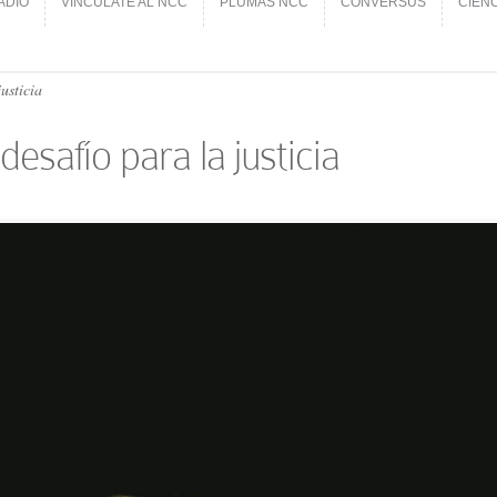
ADIO
VINCÚLATE AL NCC
PLUMAS NCC
CONVERSUS
CIEN
ADIO
VINCÚLATE AL NCC
PLUMAS NCC
CONVERSUS
CIEN
justicia
 desafío para la justicia