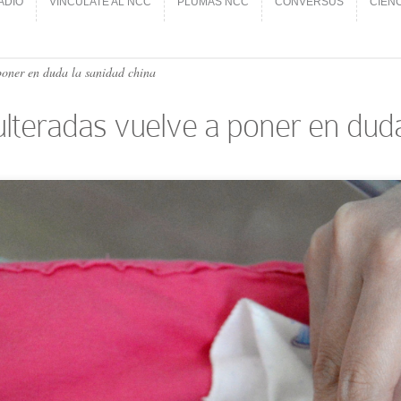
ADIO
VINCÚLATE AL NCC
PLUMAS NCC
CONVERSUS
CIEN
ADIO
VINCÚLATE AL NCC
PLUMAS NCC
CONVERSUS
CIEN
oner en duda la sanidad china
teradas vuelve a poner en duda