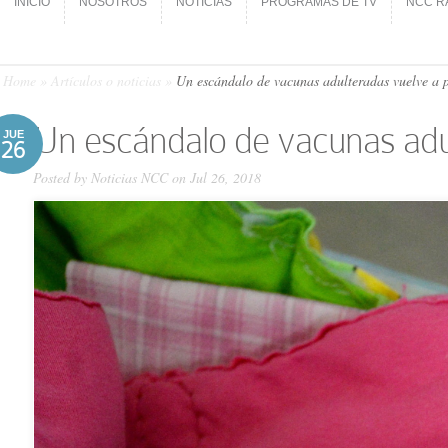
INICIO
NOSOTROS
NOTICIAS
PROGRAMAS DE TV
NCC R
INICIO
NOSOTROS
NOTICIAS
PROGRAMAS DE TV
NCC R
Home
»
Artículos o noticias
»
Un escándalo de vacunas adulteradas vuelve a p
Un escándalo de vacunas adul
JUE
26
Posted by
Noticias NCC
on Jul 26, 2018