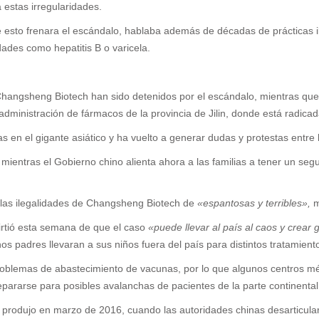
 estas irregularidades.
 esto frenara el escándalo, hablaba además de décadas de prácticas il
des como hepatitis B o varicela.
 Changsheng Biotech han sido detenidos por el escándalo, mientras que 
administración de fármacos de la provincia de Jilin, donde está radicada
s en el gigante asiático y ha vuelto a generar dudas y protestas entre
 mientras el Gobierno chino alienta ahora a las familias a tener un s
car las ilegalidades de Changsheng Biotech de
«espantosas y terribles»,
m
virtió esta semana de que el caso
«puede llevar al país al caos y crear 
 padres llevaran a sus niños fuera del país para distintos tratamient
blemas de abastecimiento de vacunas, por lo que algunos centros méd
ararse para posibles avalanchas de pacientes de la parte continental
 produjo en marzo de 2016, cuando las autoridades chinas desarticul