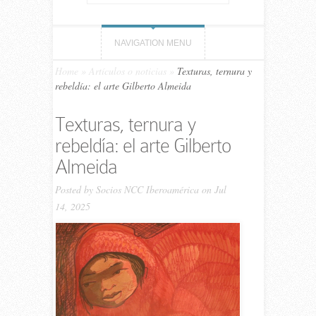
NAVIGATION MENU
Home
»
Artículos o noticias
»
Texturas, ternura y
rebeldía: el arte Gilberto Almeida
Texturas, ternura y
rebeldía: el arte Gilberto
Almeida
Posted by
Socios NCC Iberoamérica
on Jul
14, 2025