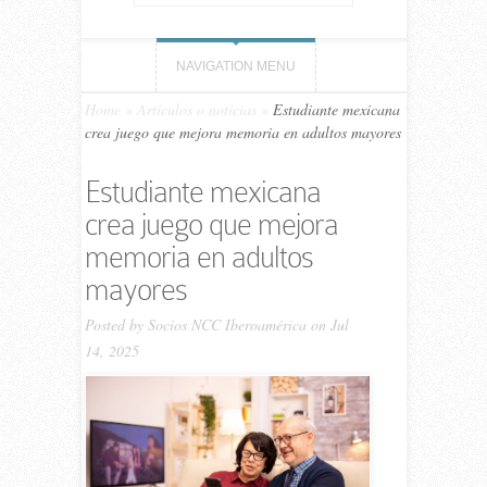
NAVIGATION MENU
Home
»
Artículos o noticias
»
Estudiante mexicana
crea juego que mejora memoria en adultos mayores
Estudiante mexicana
crea juego que mejora
memoria en adultos
mayores
Posted by
Socios NCC Iberoamérica
on Jul
14, 2025