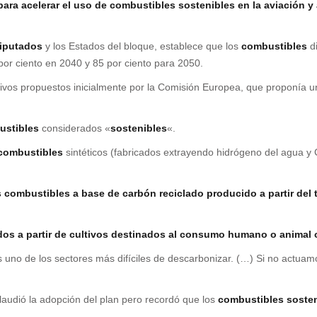
ara acelerar el uso de combustibles sostenibles en la aviación y 
iputados
y los Estados del bloque, establece que los
combustibles
di
por ciento en 2040 y 85 por ciento para 2050.
tivos propuestos inicialmente por la Comisión Europea, que proponía u
ustibles
considerados «
sostenibles
«.
combustibles
sintéticos (fabricados extrayendo hidrógeno del agua y
s combustibles a base de carbón reciclado producido a partir del 
s a partir de cultivos destinados al consumo humano o animal o 
s uno de los sectores más difíciles de descarbonizar. (…) Si no actua
audió la adopción del plan pero recordó que los
combustibles
soste