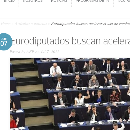
INICIO
NOSOTROS
NOTICIAS
PROGRAMAS DE TV
NCC R
INICIO
NOSOTROS
NOTICIAS
PROGRAMAS DE TV
NCC R
Home
»
Artículos o noticias
»
Eurodiputados buscan acelerar el uso de combusti
Eurodiputados buscan acelerar
JUE
07
Posted by
AFP
on Jul 7, 2022