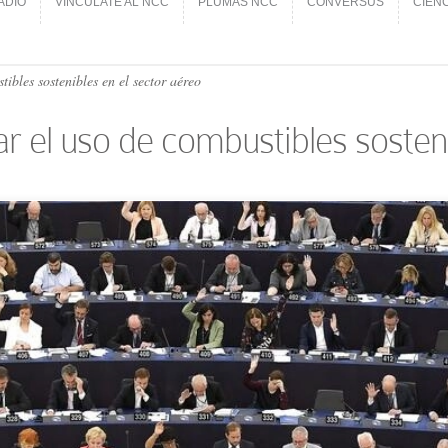
ADIO
VINCÚLATE AL NCC
PLUMAS NCC
CONVERSUS
CIEN
ADIO
VINCÚLATE AL NCC
PLUMAS NCC
CONVERSUS
CIEN
bles sostenibles en el sector aéreo
 el uso de combustibles sosteni