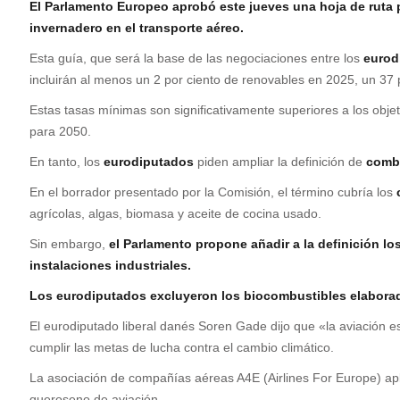
E
l Parlamento Europeo aprobó este jueves una hoja de ruta p
invernadero en el transporte aéreo.
Esta guía, que será la base de las negociaciones entre los
eurod
incluirán al menos un 2 por ciento de renovables en 2025, un 37 
Estas tasas mínimas son significativamente superiores a los obje
para 2050.
En tanto, los
eurodiputados
piden ampliar la definición de
comb
En el borrador presentado por la Comisión, el término cubría los
agrícolas, algas, biomasa y aceite de cocina usado.
Sin embargo,
el Parlamento propone añadir a la definición lo
instalaciones industriales.
Los eurodiputados excluyeron los biocombustibles elaborado
El eurodiputado liberal danés Soren Gade dijo que «la aviación e
cumplir las metas de lucha contra el cambio climático.
La asociación de compañías aéreas A4E (Airlines For Europe) apl
queroseno de aviación.