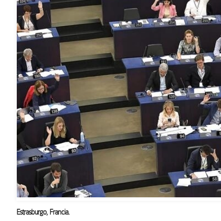
Estrasburgo
,
Francia.