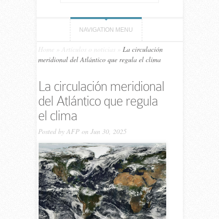
NAVIGATION MENU
Home
»
Artículos o noticias
»
La circulación
meridional del Atlántico que regula el clima
La circulación meridional
del Atlántico que regula
el clima
Posted by
AFP
on Jun 30, 2025