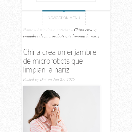
NAVIGATION MENU
Home
»
Artículos o noticias
»
China crea un
enjambre de microrobots que limpian la nariz
China crea un enjambre
de microrobots que
limpian la nariz
Posted by
DW
on Jun 27, 2025