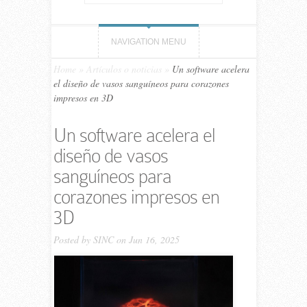
NAVIGATION MENU
Home
»
Artículos o noticias
»
Un software acelera
el diseño de vasos sanguíneos para corazones
impresos en 3D
Un software acelera el
diseño de vasos
sanguíneos para
corazones impresos en
3D
Posted by
SINC
on Jun 16, 2025