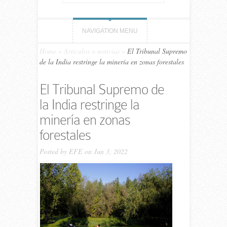
NAVIGATION MENU
Home
»
Artículos o noticias
»
El Tribunal Supremo
de la India restringe la minería en zonas forestales
El Tribunal Supremo de
la India restringe la
minería en zonas
forestales
Posted by
EFE
on Jun 3, 2022