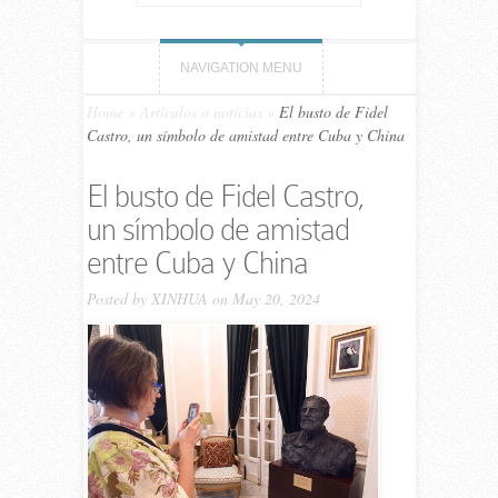
NAVIGATION MENU
Home
»
Artículos o noticias
»
El busto de Fidel
Castro, un símbolo de amistad entre Cuba y China
El busto de Fidel Castro,
un símbolo de amistad
entre Cuba y China
Posted by
XINHUA
on May 20, 2024