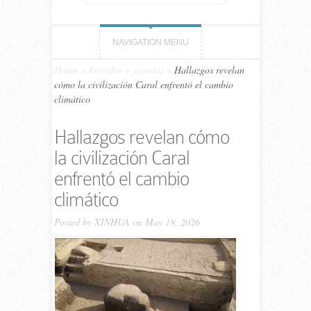
NAVIGATION MENU
Home
»
Artículos o noticias
»
Hallazgos revelan
cómo la civilización Caral enfrentó el cambio
climático
Hallazgos revelan cómo
la civilización Caral
enfrentó el cambio
climático
Posted by
XINHUA
on May 18, 2026