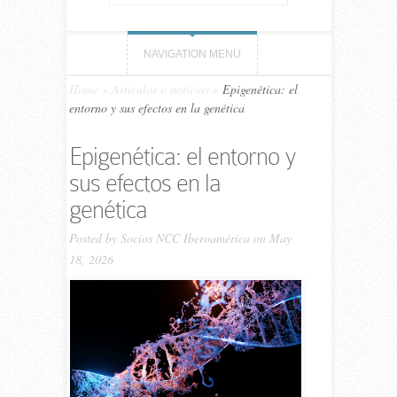
NAVIGATION MENU
Home
»
Artículos o noticias
»
Epigenética: el
entorno y sus efectos en la genética
Epigenética: el entorno y
sus efectos en la
genética
Posted by
Socios NCC Iberoamérica
on May
18, 2026