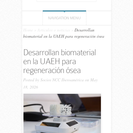
NAVIGATION MENU
Home
»
Artículos o noticias
»
Desarrollan
biomaterial en la UAEH para regeneración ósea
Desarrollan biomaterial
en la UAEH para
regeneración ósea
Posted by
Socios NCC Iberoamérica
on May
18, 2026