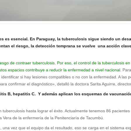
es es esencial. En Paraguay, la tuberculosis sigue siendo un desaf
ntan el riesgo, la detección temprana se vuelve una acción clav
sgo de contraer tuberculosis. Por eso, el control de la tuberculosis en 
 estos espacios contribuye a reducir la enfermedad a nivel nacional.
Para 
n identificar si hay lesiones compatibles o no con la enfermedad. A la
a confirmar el diagnóstico», detalló la doctora Sarita Aguirre, direct
patitis B, hepatitis C. Y además aplican los esquemas de vacunac
 tuberculosis hasta lograr el éxito. Actualmente tenemos 86 pacientes 
a Vera de la enfermería de la Penitenciaría de Tacumbú.
na vez que el equipo da el resultado, eso se carga en el sistema exper