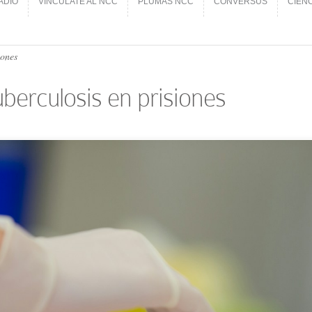
ADIO
VINCÚLATE AL NCC
PLUMAS NCC
CONVERSUS
CIEN
ADIO
VINCÚLATE AL NCC
PLUMAS NCC
CONVERSUS
CIEN
iones
berculosis en prisiones