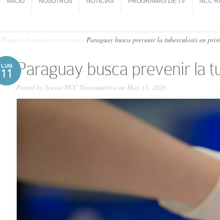
INICIO
NOSOTROS
NOTICIAS
PROGRAMAS DE TV
NCC R
INICIO
NOSOTROS
NOTICIAS
PROGRAMAS DE TV
NCC R
Home
»
Artículos o noticias
»
Paraguay busca prevenir la tuberculosis en pris
Paraguay busca prevenir la tu
LUN
11
Posted by
Socios NCC Iberoamérica
on May 11, 2026