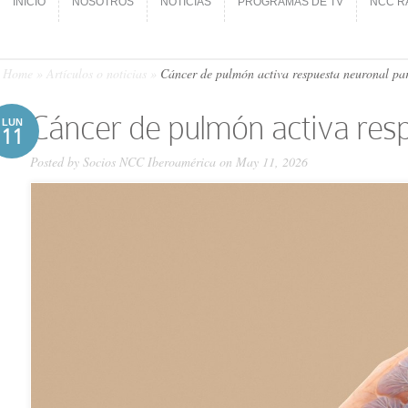
INICIO
NOSOTROS
NOTICIAS
PROGRAMAS DE TV
NCC R
INICIO
NOSOTROS
NOTICIAS
PROGRAMAS DE TV
NCC R
Home
»
Artículos o noticias
»
Cáncer de pulmón activa respuesta neuronal par
Cáncer de pulmón activa res
LUN
11
Posted by
Socios NCC Iberoamérica
on May 11, 2026