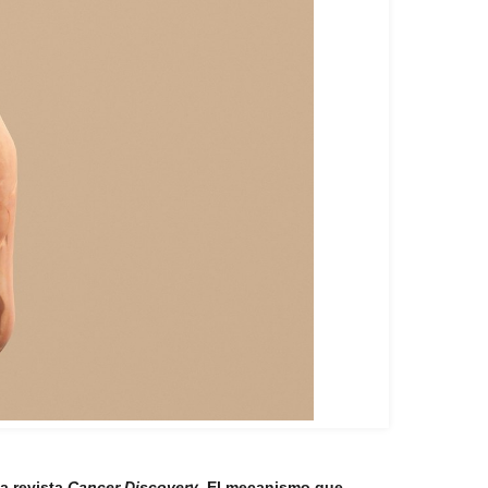
la revista
Cancer Discovery
. El mecanismo que