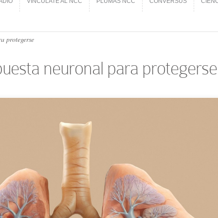
ADIO
VINCÚLATE AL NCC
PLUMAS NCC
CONVERSUS
CIEN
ADIO
VINCÚLATE AL NCC
PLUMAS NCC
CONVERSUS
CIEN
a protegerse
puesta neuronal para protegerse