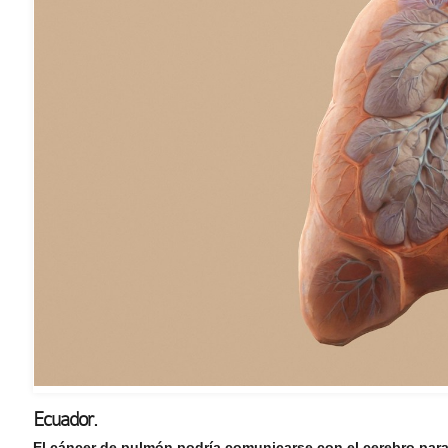
Ecuador.
E
l cáncer de pulmón podría comunicarse con el cerebro para 