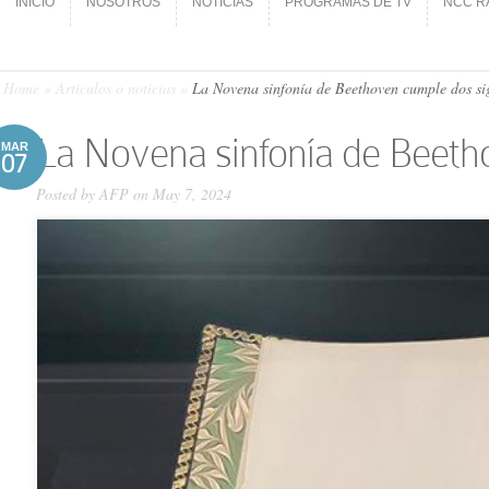
INICIO
NOSOTROS
NOTICIAS
PROGRAMAS DE TV
NCC R
INICIO
NOSOTROS
NOTICIAS
PROGRAMAS DE TV
NCC R
Home
»
Artículos o noticias
»
La Novena sinfonía de Beethoven cumple dos sig
La Novena sinfonía de Beeth
MAR
07
Posted by
AFP
on May 7, 2024