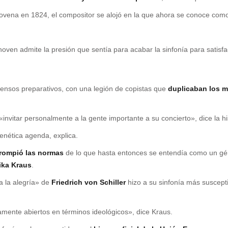
a Novena en 1824, el compositor se alojó en la que ahora se conoce c
en admite la presión que sentía para acabar la sinfonía para satisfa
tensos preparativos, con una legión de copistas que
duplicaban los m
invitar personalmente a la gente importante a su concierto», dice la h
enética agenda, explica.
rompió las normas
de lo que hasta entonces se entendía como un gén
ika Kraus
.
 a la alegría» de
Friedrich von Schiller
hizo a su sinfonía más suscepti
amente abiertos en términos ideológicos», dice Kraus.