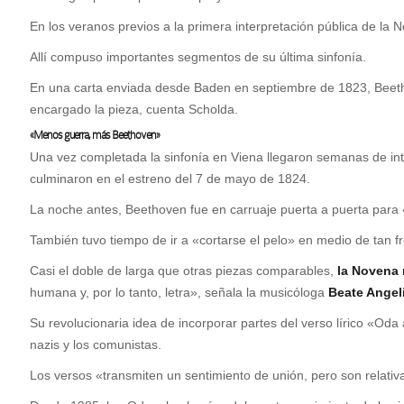
En los veranos previos a la primera interpretación pública de l
Allí compuso importantes segmentos de su última sinfonía.
En una carta enviada desde Baden en septiembre de 1823, Beethov
encargado la pieza, cuenta Scholda.
«Menos guerra, más Beethoven»
Una vez completada la sinfonía en Viena llegaron semanas de in
culminaron en el estreno del 7 de mayo de 1824.
La noche antes, Beethoven fue en carruaje puerta a puerta para «
También tuvo tiempo de ir a «cortarse el pelo» en medio de tan fr
Casi el doble de larga que otras piezas comparables,
la Novena 
humana y, por lo tanto, letra», señala la musicóloga
Beate Angel
Su revolucionaria idea de incorporar partes del verso lírico «Oda
nazis y los comunistas.
Los versos «transmiten un sentimiento de unión, pero son relativ