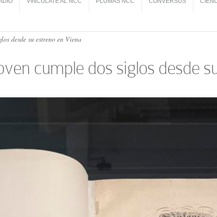
ADIO
VINCÚLATE AL NCC
PLUMAS NCC
CONVERSUS
CIEN
ADIO
VINCÚLATE AL NCC
PLUMAS NCC
CONVERSUS
CIEN
los desde su estreno en Viena
oven cumple dos siglos desde su