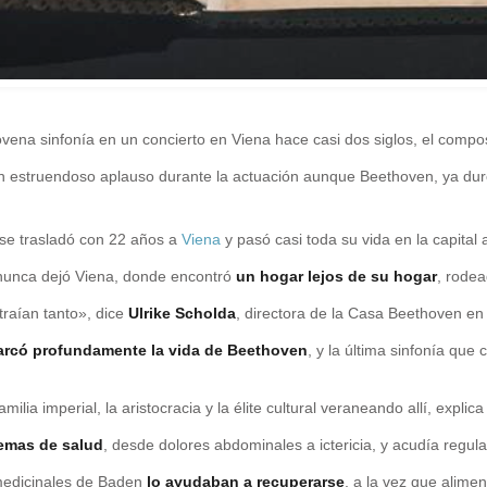
ena sinfonía en un concierto en Viena hace casi dos siglos, el compos
 estruendoso aplauso durante la actuación aunque Beethoven, ya dur
se trasladó con 22 años a
Viena
y pasó casi toda su vida en la capital 
 nunca dejó Viena, donde encontró
un hogar lejos de su hogar
, rode
traían tanto», dice
Ulrike Scholda
, directora de la Casa Beethoven en
rcó profundamente la vida de Beethoven
, y la última sinfonía que
lia imperial, la aristocracia y la élite cultural veraneando allí, explic
lemas de salud
, desde dolores abdominales a ictericia, y acudía regu
 medicinales de Baden
lo ayudaban a recuperarse
, a la vez que alimen