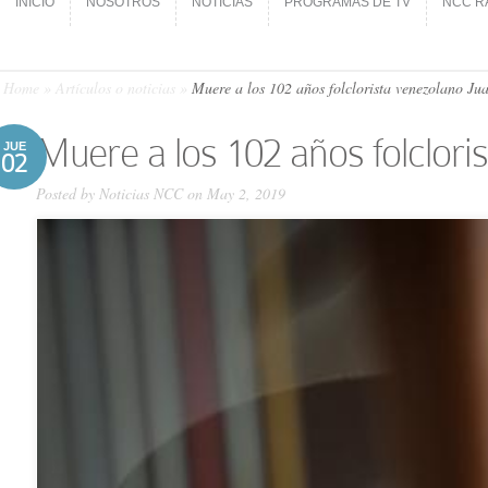
INICIO
NOSOTROS
NOTICIAS
PROGRAMAS DE TV
NCC R
INICIO
NOSOTROS
NOTICIAS
PROGRAMAS DE TV
NCC R
Home
»
Artículos o noticias
»
Muere a los 102 años folclorista venezolano Ju
Muere a los 102 años folclor
JUE
02
Posted by
Noticias NCC
on May 2, 2019