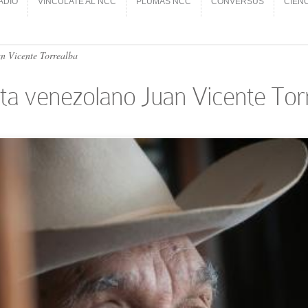
ADIO
VINCÚLATE AL NCC
PLUMAS NCC
CONVERSUS
CIEN
ADIO
VINCÚLATE AL NCC
PLUMAS NCC
CONVERSUS
CIEN
an Vicente Torrealba
ista venezolano Juan Vicente Tor