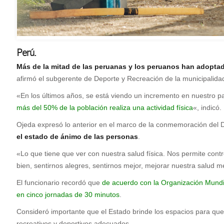
Perú.
M
ás de la mitad de las peruanas y los peruanos han adoptado
afirmó el subgerente de Deporte y Recreación de la municipalidad
«En los últimos años, se está viendo un incremento en nuestro pa
más del 50% de la población realiza una actividad física
«, indicó.
Ojeda expresó lo anterior en el marco de la conmemoración del Día
el estado de ánimo de las personas
.
«Lo que tiene que ver con nuestra salud física. Nos permite con
bien, sentirnos alegres, sentirnos mejor, mejorar nuestra salud m
El funcionario recordó que
de acuerdo con la Organización Mundia
en cinco jornadas de 30 minutos
.
Consideró importante que el Estado brinde los espacios para que 
recreativos y deportivos adecuados.