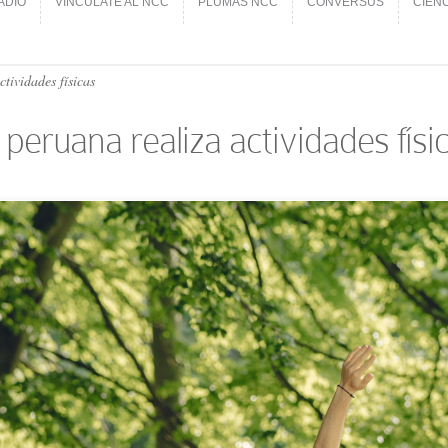
ADIO
VINCÚLATE AL NCC
PLUMAS NCC
CONVERSUS
CIEN
ADIO
VINCÚLATE AL NCC
PLUMAS NCC
CONVERSUS
CIEN
tividades físicas
peruana realiza actividades físi