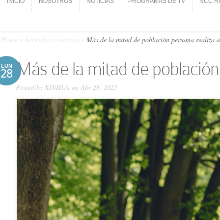
INICIO
NOSOTROS
NOTICIAS
PROGRAMAS DE TV
NCC R
INICIO
NOSOTROS
NOTICIAS
PROGRAMAS DE TV
NCC R
Home
»
Artículos o noticias
»
Más de la mitad de población peruana realiza ac
Más de la mitad de población 
LUN
28
Posted by
XINHUA
on Abr 28, 2025