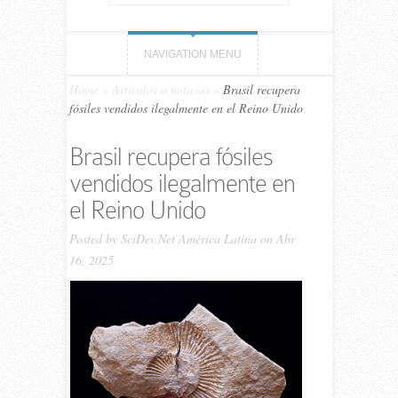
NAVIGATION MENU
Home
»
Artículos o noticias
»
Brasil recupera
fósiles vendidos ilegalmente en el Reino Unido
Brasil recupera fósiles
vendidos ilegalmente en
el Reino Unido
Posted by
SciDev.Net América Latina
on Abr
16, 2025