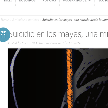
INICIO
NOSOTROS
NOTICIAS
PROGRAMAS DE TV
NCC R
INICIO
NOSOTROS
NOTICIAS
PROGRAMAS DE TV
NCC R
Home
»
Artículos o noticias
»
Suicidio en los mayas, una mirada desde la ant
Suicidio en los mayas, una m
JUE
11
Posted by
Socios NCC Iberoamérica
on Abr 11, 2024