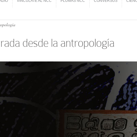
ADIO
VINCÚLATE AL NCC
PLUMAS NCC
CONVERSUS
CIEN
ADIO
VINCÚLATE AL NCC
PLUMAS NCC
CONVERSUS
CIEN
ropología
irada desde la antropología