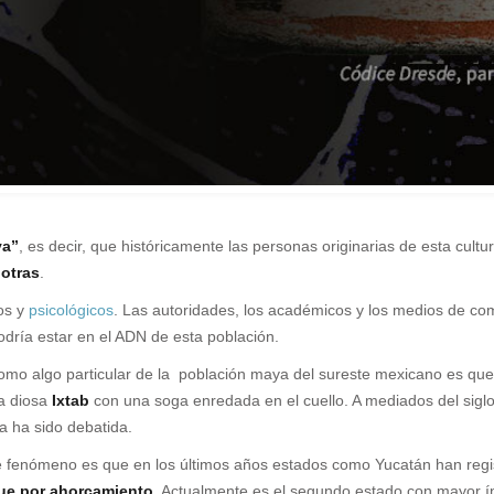
ya”
, es decir, que históricamente las personas originarias de esta cul
 otras
.
os y
psicológicos
. Las autoridades, los académicos y los medios de co
dría estar en el ADN de esta población.
como algo particular de la población maya del sureste mexicano es qu
la diosa
Ixtab
con una soga enredada en el cuello. A mediados del siglo
ea ha sido debatida.
te fenómeno es que en los últimos años estados como Yucatán han reg
fue por ahorcamiento
. Actualmente es el segundo estado con mayor índ