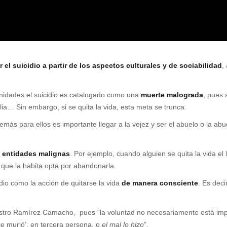
r el suicidio a partir de los aspectos culturales y de sociabilidad
,
nidades el suicidio es catalogado como una
muerte malograda
, pues 
ilia… Sin embargo, si se quita la vida, esta meta se trunca.
s para ellos es importante llegar a la vejez y ser el abuelo o la abue
e entidades malignas
. Por ejemplo, cuando alguien se quita la vida el 
a que la habita opta por abandonarla.
dio como la acción de quitarse la vida
de manera consciente
. Es deci
estro Ramírez Camacho, pues “la voluntad no necesariamente está imp
se murió’, en tercera persona, o
el mal lo hizo
”.