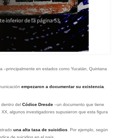
tura ­–principalmente en estados como Yucatán, Quintana
municación
empezaron a documentar su existencia
.
e dentro del
Códice Dresde
–un documento que tiene
 XX, algunos investigadores supusieron que esta figura
istrado
una alta tasa de suicidios
. Por ejemplo, según
ice de suicidios en el país.