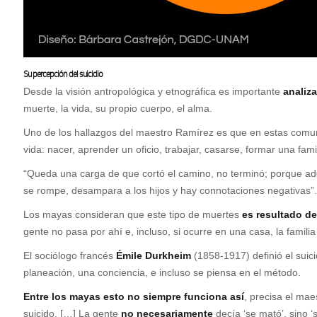
Su percepción del suicidio
Desde la visión antropológica y etnográfica es importante
analiza
muerte, la vida, su propio cuerpo, el alma.
Uno de los hallazgos del maestro Ramírez es que en estas comu
vida: nacer, aprender un oficio, trabajar, casarse, formar una fam
“Queda una carga de que cortó el camino, no terminó; porque ademá
se rompe, desampara a los hijos y hay connotaciones negativas”.
Los mayas consideran que este tipo de muertes
es resultado d
gente no pasa por ahí e, incluso, si ocurre en una casa, la famili
El sociólogo francés
Émile Durkheim
(1858-1917) definió el suici
planeación, una conciencia, e incluso se piensa en el método.
Entre los mayas esto no siempre funciona así
, precisa el ma
suicido. […] La gente
no necesariamente
decía ‘se mató’, sino ‘