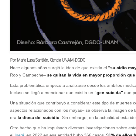
Por María Luisa Santillán, Ciencia UNAM-DGDC
H
ace algunos años surgió la idea de que existía el
“suicidio ma
Roo y Campeche–
se quitan la vida en mayor proporción que
Esta problemática empezó a analizarse desde los ámbitos médic
Incluso se llegó a mencionar que existía un
“gen suicida”
que po
Una situación que contribuyó a considerar este tipo de muertes 
aspectos relacionados con los mayas– se observa la imagen de 
era
la diosa del suicidio
. Sin embargo, en la actualidad esta id
Otro hecho que ha impulsado diversas investigaciones sobre es
el
Inegi
, en 2022 en esa entidad hubo 366 casos,
91% de ellos 