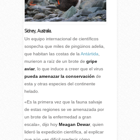
Sidney, Australia.
U
n equipo internacional de científicos
sospecha que miles de pingüinos adelia,
que habitan las costas de la
Antártida
,
murieron a raíz de un brote de
gripe
aviar
, lo que induce a creer que el virus
pueda amenazar la conservación
de
esta y otras especies del continente
helado.
«Es la primera vez que la fauna salvaje
de estas regiones se ve amenazada por
un brote de la enfermedad a gran
escala», dijo hoy
Meagan Dewar
, quien
lideró la expedición científica, al explicar
que aún «es difícil predecir cómo