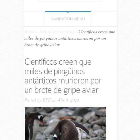
NAVIGATION MENU
Home
»
Artículos o noticias
»
Científicos creen que
miles de pingüinos antárticos murieron por un
brote de gripe aviar
Científicos creen que
miles de pingüinos
antárticos murieron por
un brote de gripe aviar
Posted by
EFE
on Abr 9, 2024