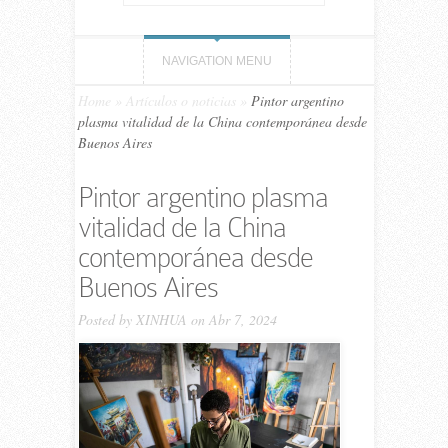
NAVIGATION MENU
Home
»
Artículos o noticias
»
Pintor argentino
plasma vitalidad de la China contemporánea desde
Buenos Aires
Pintor argentino plasma
vitalidad de la China
contemporánea desde
Buenos Aires
Posted by
XINHUA
on Abr 7, 2024