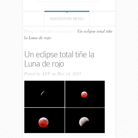
NAVIGATION MENU
Home
»
Artículos o noticias
»
Un eclipse total tiñe
la Luna de rojo
Un eclipse total tiñe la
Luna de rojo
Posted by
AFP
on Mar 14, 2025