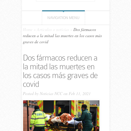
NAVIGATION MENU
Home
»
Artículos o noticias
»
Dos fármacos
reducen a la mitad las muertes en los casos más
graves de covid
Dos fármacos reducen a
la mitad las muertes en
los casos más graves de
covid
Posted by
Noticias NCC
on Feb 11, 2021