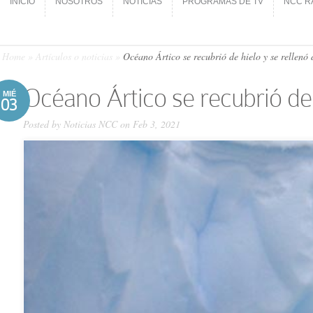
INICIO
NOSOTROS
NOTICIAS
PROGRAMAS DE TV
NCC R
INICIO
NOSOTROS
NOTICIAS
PROGRAMAS DE TV
NCC R
Home
»
Artículos o noticias
»
Océano Ártico se recubrió de hielo y se rellenó
Océano Ártico se recubrió de 
MIÉ
03
Posted by
Noticias NCC
on Feb 3, 2021