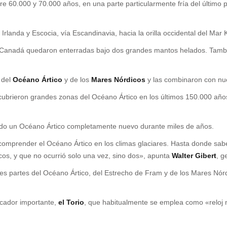
e 60.000 y 70.000 años, en una parte particularmente fría del último p
landa y Escocia, vía Escandinavia, hacia la orilla occidental del Mar 
Canadá quedaron enterradas bajo dos grandes mantos helados. Tambié
s del
Océano Ártico
y de los
Mares Nórdicos
y las combinaron con nue
e cubrieron grandes zonas del Océano Ártico en los últimos 150.000 a
ando un Océano Ártico completamente nuevo durante miles de años.
 comprender el Océano Ártico en los climas glaciares. Hasta donde sab
os, y que no ocurrió solo una vez, sino dos», apunta
Walter Gibert
, g
tes partes del Océano Ártico, del Estrecho de Fram y de los Mares Nó
dicador importante,
el Torio
, que habitualmente se emplea como «reloj na