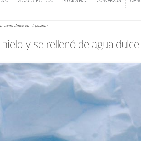
ADIO
VINCÚLATE AL NCC
PLUMAS NCC
CONVERSUS
CIEN
ADIO
VINCÚLATE AL NCC
PLUMAS NCC
CONVERSUS
CIEN
 de agua dulce en el pasado
hielo y se rellenó de agua dulce