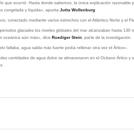
a lo que ocurrió. Hasta donde sabemos, la única explicación razonable 
a congelada y líquida», apunta
Jutta Wollenburg
.
, conectado mediante varios estrechos con el Atlántico Norte y el Pac
eriodos glaciales los niveles globales del mar alcanzaban hasta 130 m
ción oceánica aún más», dice
Ruediger Stein
, parte de la investigación.
 fallaba, agua salda más fuerte podía rellenar otra vez el Ártico».
es cantidades de agua dulce se almacenaron en el Océano Ártico y se
s.