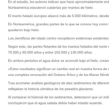
En el estudio, los autores indican que hace aproximadamente entr
Norteamérica estuvieron cubiertas por mantos de hielo.
El manto helado europeo abarcó más de 5.000 kilómetros, desde Ir
En Norteamérica, grandes partes de lo que se conoce hoy como 
quedaron bajo hielo.
Los científicos del citado centro recopilaron evidencias existente
Según esto, las partes flotantes de los mantos helados del nort
70.000 y 60.000 años y entre 150.000 y 130.000 años.
En ambos periodos el agua dulce se acumuló bajo el hielo, cre
«Estos resultados significan un cambio real en nuestra forma de
una completa renovación del Océano Ártico y de los Mares Nórdic
Tras acometer análisis geológicos de diez sedimentos de diferen
reflejaban la historia climática de los pasados glaciares.
Al comparar el historial de los sedimentos, detectaron que un in
concluyeron que el agua salada debía haber estado ausente.