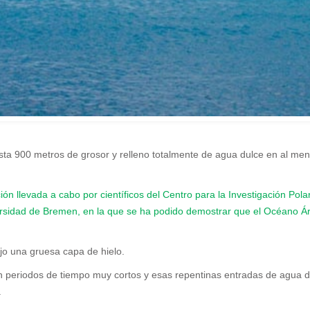
sta 900 metros de grosor y relleno totalmente de agua dulce en al me
n llevada a cabo por científicos del Centro para la Investigación Polar
idad de Bremen, en la que se ha podido demostrar que el Océano Árti
jo una gruesa capa de hielo.
 periodos de tiempo muy cortos y esas repentinas entradas de agua dul
.