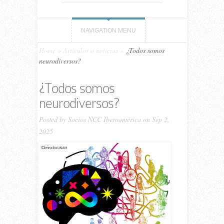
NAVIGATION MENU
Home
»
Artículos o noticias
»
¿Todos somos
neurodiversos?
¿Todos somos
neurodiversos?
Posted by
Socios NCC Iberoamérica
on Sep 2,
2025