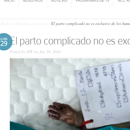
INICIO
NOSOTROS
NOTICIAS
PROGRAMAS DE TV
NCC R
INICIO
NOSOTROS
NOTICIAS
PROGRAMAS DE TV
NCC R
Home
»
Artículos o noticias
»
El parto complicado no es exclusivo de los hum
El parto complicado no es ex
LUN
29
Posted by
DW
on Jun 29, 2026