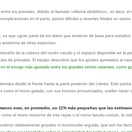
ntre los primates, debido al llamado «dilema obstétrico», es decir, el 
complicaciones en el parto, partos difíciles y muertes fetales en vari
o, es que «gran parte de los datos que sirvieron de base para estudios
a anatomía de otras especies».
l tamaño de la cabeza del recién nacido y el espacio disponible en la pe
es de primates. El equipo descubrió que los ajustes apretados al na
on el encaje más ajustado entre los grandes simios vivientes, como go
tomaba desde la frente hasta la parte posterior del cráneo. Esto partí
es como el mono gelada, con sus hocicos pronunciados, suelen nacer c
umanos eran, en promedio, un 11% más pequeñas que las estimaci
 como el mono nocturno de tres rayas o el mono lanudo común, la red
rebros relativamente grandes ni locomoción erguida, que son los fact