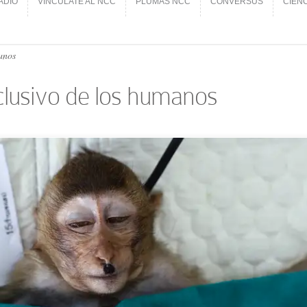
ADIO
VINCÚLATE AL NCC
PLUMAS NCC
CONVERSUS
CIEN
ADIO
VINCÚLATE AL NCC
PLUMAS NCC
CONVERSUS
CIEN
anos
clusivo de los humanos