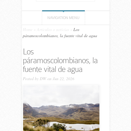
NAVIGATION MENU
Home
»
Artículos o noticias
»
Los
páramoscolombianos, la fuente vital de agua
Los
páramoscolombianos, la
fuente vital de agua
Posted by
DW
on Jun 22, 2026