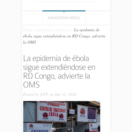
NAVIGATION MENU
Home
»
Artículos o noticias
»
La epidemia de
ébola sigue extendiéndose en RD Congo, advierte
la OMS
La epidemia de ébola
sigue extendiéndose en
RD Congo, advierte la
OMS
Posted by
AFP
on Jun 12, 2026