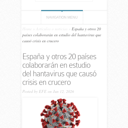
NAVIGATION MENU
Home
»
Artículos o noticias
»
España y otros 20
países colaborarán en estudio del hantavirus que
causó crisis en crucero
España y otros 20 países
colaborarán en estudio
del hantavirus que causó
crisis en crucero
Posted by
EFE
on Jun 12, 2026