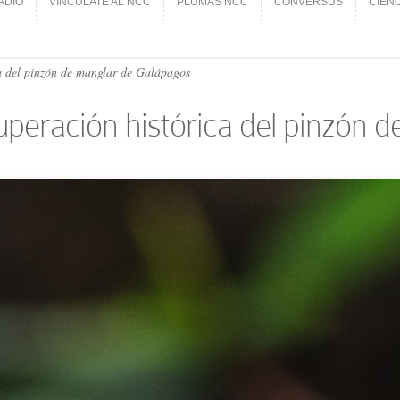
ADIO
VINCÚLATE AL NCC
PLUMAS NCC
CONVERSUS
CIEN
ADIO
VINCÚLATE AL NCC
PLUMAS NCC
CONVERSUS
CIEN
ca del pinzón de manglar de Galápagos
cuperación histórica del pinzón 