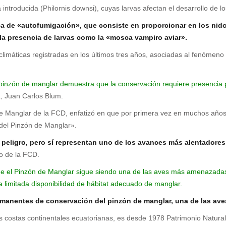
 introducida (Philornis downsi), cuyas larvas afectan el desarrollo de lo
ca de «autofumigación», que consiste en proporcionar en los nido
 la presencia de larvas como la «mosca vampiro aviar».
s climáticas registradas en los últimos tres años, asociadas al fenómen
pinzón de manglar demuestra que la conservación requiere presencia per
a, Juan Carlos Blum.
 de Manglar de la FCD, enfatizó en que por primera vez en muchos años
 del Pinzón de Manglar».
e peligro, pero sí representan uno de los avances más alentadore
o de la FCD.
n que el Pinzón de Manglar sigue siendo una de las aves más amenaza
a limitada disponibilidad de hábitat adecuado de manglar.
anentes de conservación del pinzón de manglar, una de las ave
las costas continentales ecuatorianas, es desde 1978 Patrimonio Natura