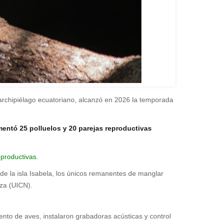
archipiélago ecuatoriano, alcanzó en 2026 la temporada
entó 25 polluelos y 20 parejas reproductivas
productivas.
 de la isla Isabela, los únicos remanentes de manglar
eza (UICN).
ento de aves, instalaron grabadoras acústicas y control