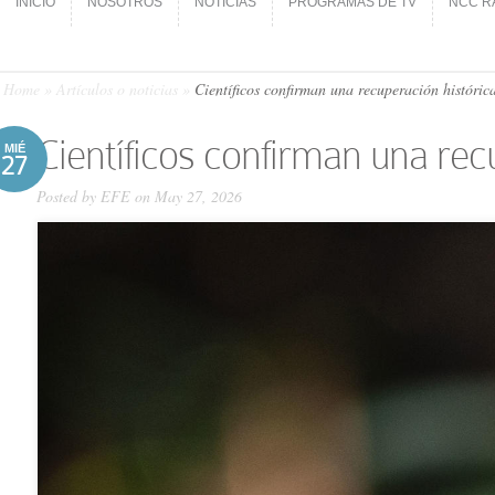
INICIO
NOSOTROS
NOTICIAS
PROGRAMAS DE TV
NCC R
INICIO
NOSOTROS
NOTICIAS
PROGRAMAS DE TV
NCC R
Home
»
Artículos o noticias
»
Científicos confirman una recuperación históri
Científicos confirman una re
MIÉ
27
Posted by
EFE
on May 27, 2026