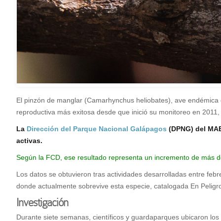
El pinzón de manglar (Camarhynchus heliobates), ave endémica d
reproductiva más exitosa desde que inició su monitoreo en 2011, 
L
a
Dirección del Parque Nacional Galápagos
(DPNG) del MAE
activas.
Según la FCD, ese resultado representa un incremento de más de
Los datos se obtuvieron tras actividades desarrolladas entre febr
donde actualmente sobrevive esta especie, catalogada En Peligro 
Investigación
Durante siete semanas, científicos y guardaparques ubicaron los 