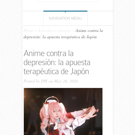
NAVIGATION MENU
Home
»
Artículos o noticias
»
Anime contra la
depresión: la apuesta terapéutica de Japón
Anime contra la
depresión: la apuesta
terapéutica de Japón
Posted by
DW
on May 26, 2026