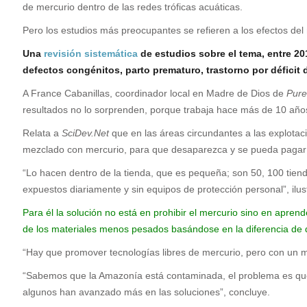
de mercurio dentro de las redes tróficas acuáticas.
Pero los estudios más preocupantes se refieren a los efectos de
Una
revisión sistemática
de estudios sobre el tema, entre 20
defectos congénitos, parto prematuro, trastorno por déficit d
A France Cabanillas, coordinador local en Madre de Dios de
Pure
resultados no lo sorprenden, porque trabaja hace más de 10 año
Relata a
SciDev.Net
que en las áreas circundantes a las explotac
mezclado con mercurio, para que desaparezca y se pueda pagar s
“Lo hacen dentro de la tienda, que es pequeña; son 50, 100 tien
expuestos diariamente y sin equipos de protección personal”, ilus
Para él la solución no está en prohibir el mercurio sino en apre
de los materiales menos pesados basándose en la diferencia de 
“Hay que promover tecnologías libres de mercurio, pero con un
“Sabemos que la Amazonía está contaminada, el problema es qué
algunos han avanzado más en las soluciones”, concluye.