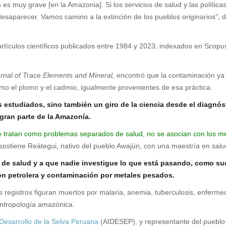
s muy grave [en la Amazonia]. Si los servicios de salud y las política
esaparecer. Vamos camino a la extinción de los pueblos originarios”, 
artículos científicos publicados entre 1984 y 2023, indexados en Scopu
rnal of Trace Elements and Mineral,
encontró que la contaminación ya n
mo el plomo y el cadmio, igualmente provenientes de esa práctica.
estudiados, sino también un giro de la ciencia desde el diagnóst
gran parte de la Amazonía.
 se tratan como problemas separados de salud, no se asocian con los 
sostiene Reátegui, nativo del pueblo Awajún, con una maestría en salud i
s de salud y a que nadie investigue lo que está pasando, como s
ón petrolera y contaminación por metales pesados.
os registros figuran muertos por malaria, anemia, tuberculosis, enferm
antropología amazónica.
 Desarrollo de la Selva Peruana
(AIDESEP), y representante del pueblo