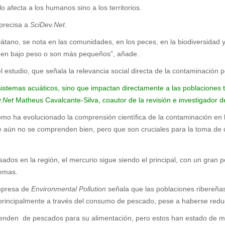
o afecta a los humanos sino a los territorios.
 precisa a
SciDev.Net
.
átano, se nota en las comunidades, en los peces, en la biodiversidad y
enen bajo peso o son más pequeños”, añade.
del estudio, que señala la relevancia social directa de la contaminació
sistemas acuáticos, sino que impactan directamente a las poblaciones t
.Net
Matheus Cavalcante-Silva, coautor de la revisión e investigador d
 cómo ha evolucionado la comprensión científica de la contaminación en
ue aún no se comprenden bien, pero que son cruciales para la toma de 
ados en la región, el mercurio sigue siendo el principal, con un gran
temas.
impresa de
Environmental Pollution
señala que las poblaciones ribereñas
 principalmente a través del consumo de pescado, pese a haberse reduci
ependen de pescados para su alimentación, pero estos han estado de