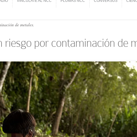
ADIO
VINCÚLATE AL NCC
PLUMAS NCC
CONVERSUS
CIEN
ADIO
VINCÚLATE AL NCC
PLUMAS NCC
CONVERSUS
CIEN
inación de metales.
 riesgo por contaminación de m