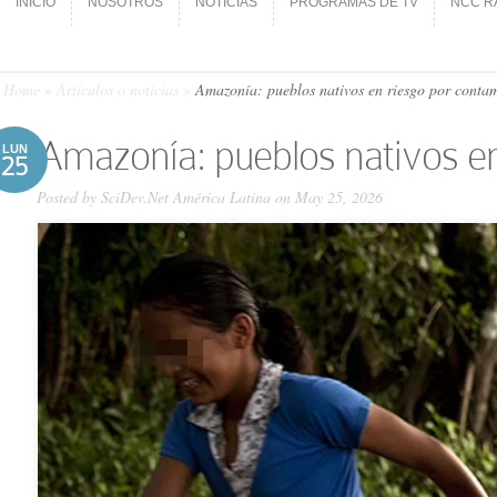
INICIO
NOSOTROS
NOTICIAS
PROGRAMAS DE TV
NCC R
INICIO
NOSOTROS
NOTICIAS
PROGRAMAS DE TV
NCC R
Home
»
Artículos o noticias
»
Amazonía: pueblos nativos en riesgo por contam
Amazonía: pueblos nativos en
LUN
25
Posted by
SciDev.Net América Latina
on May 25, 2026