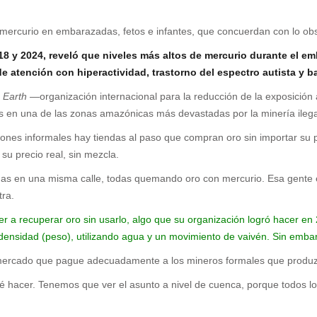
l mercurio en embarazadas, fetos e infantes, que concuerdan con lo ob
18 y 2024, reveló que niveles más altos de mercurio durante el 
e atención con hiperactividad, trastorno del espectro autista y ba
 Earth
—organización internacional para la reducción de la exposición
s en una de las zonas amazónicas más devastadas por la minería ilega
iones informales hay tiendas al paso que compran oro sin importar su
u precio real, sin mezcla.
das en una misma calle, todas quemando oro con mercurio. Esa gente e
tra.
nder a recuperar oro sin usarlo, algo que su organización logró hacer 
densidad (peso), utilizando agua y un movimiento de vaivén. Sin emba
 mercado que pague adecuadamente a los mineros formales que produzc
 hacer. Tenemos que ver el asunto a nivel de cuenca, porque todos 