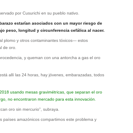
servado por Cusurichi en su pueblo nativo.
embarazo estarían asociados con un mayor riesgo de
jo peso, longitud y circunferencia cefálica al nacer.
 al plomo y otros contaminantes tóxicos— estos
l de oro.
 procedencia, y queman con una antorcha a gas el oro
stá allí las 24 horas, hay jóvenes, embarazadas, todos
en 2018 usando mesas gravimétricas, que separan el oro
rgo, no encontraron mercado para esta innovación.
an oro sin mercurio”, subraya.
los países amazónicos compartimos este problema y