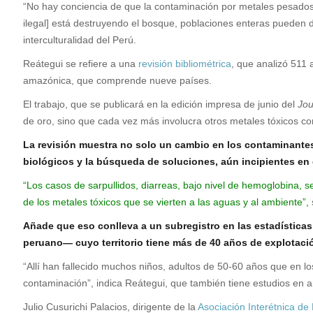
“No hay conciencia de que la contaminación por metales pesados e
ilegal] está destruyendo el bosque, poblaciones enteras pueden d
interculturalidad del Perú.
R
eátegui se refiere a una
revisión bibliométrica
, que analizó 511 
amazónica, que comprende nueve países.
El trabajo, que se publicará en la edición impresa de junio del
Jou
de oro, sino que cada vez más involucra otros metales tóxicos co
La revisión muestra no solo un cambio en los contaminantes 
biológicos y la búsqueda de soluciones, aún incipientes en 
“Los casos de sarpullidos, diarreas, bajo nivel de hemoglobina,
de los metales tóxicos que se vierten a las aguas y al ambiente”,
Añade que eso conlleva a un subregistro en las estadística
peruano— cuyo territorio tiene más de 40 años de explotaci
“Allí han fallecido muchos niños, adultos de 50-60 años que en l
contaminación”, indica Reátegui, que también tiene estudios en 
Julio Cusurichi Palacios, dirigente de la
Asociación Interétnica de