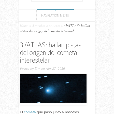
NAVIGATION MENU
Home
»
Artículos o noticias
»
3I/ATLAS: hallan
pistas del origen del cometa interestelar
3I/ATLAS: hallan pistas
del origen del cometa
interestelar
Posted by
DW
on Abr 27, 2026
El
cometa
que pasó junto a nosotros