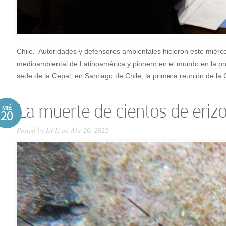
Chile. Autoridades y defensores ambientales hicieron este miérco
medioambiental de Latinoamérica y pionero en el mundo en la pro
sede de la Cepal, en Santiago de Chile, la primera reunión de la 
La muerte de cientos de erizos
MIÉ
20
Posted by
EFE
on Abr 20, 2022