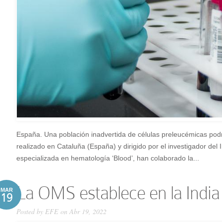
España. Una población inadvertida de células preleucémicas podr
realizado en Cataluña (España) y dirigido por el investigador del
especializada en hematología ‘Blood’, han colaborado la...
La OMS establece en la India 
MAR
19
Posted by
EFE
on Abr 19, 2022