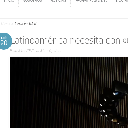
INICIO
NOSOTROS
NOTICIAS
PROGRAMAS DE TV
NCC R
INICIO
NOSOTROS
NOTICIAS
PROGRAMAS DE TV
NCC R
Home
»
Posts by EFE
Latinoamérica necesita con 
MIÉ
20
Posted by
EFE
on Abr 20, 2022