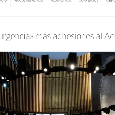
ADIO
VINCÚLATE AL NCC
PLUMAS NCC
CONVERSUS
CIEN
ADIO
VINCÚLATE AL NCC
PLUMAS NCC
CONVERSUS
CIEN
«urgencia» más adhesiones al A