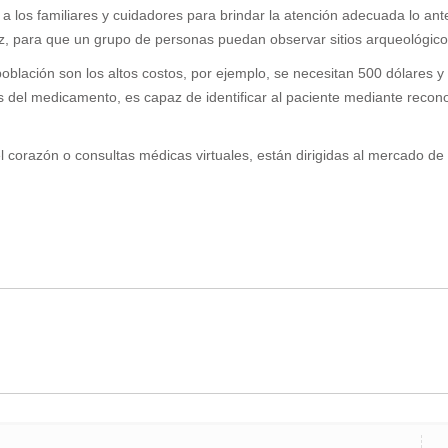
 los familiares y cuidadores para brindar la atención adecuada lo ant
ez, para que un grupo de personas puedan observar sitios arqueológicos,
a población son los altos costos, por ejemplo, se necesitan 500 dólare
s del medicamento, es capaz de identificar al paciente mediante recono
el corazón o consultas médicas virtuales, están dirigidas al mercado