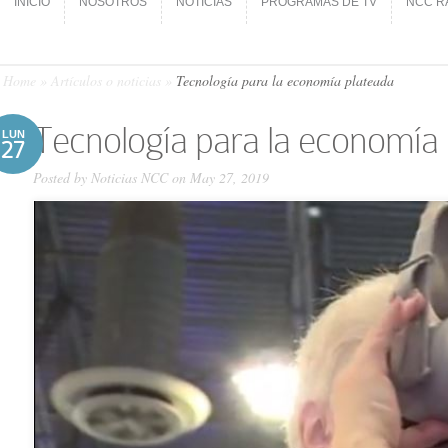
INICIO
NOSOTROS
NOTICIAS
PROGRAMAS DE TV
NCC R
INICIO
NOSOTROS
NOTICIAS
PROGRAMAS DE TV
NCC R
Home
»
Artículos o noticias
»
Tecnología para la economía plateada
Tecnología para la economía 
LUN
27
Posted by
Noticias NCC
on May 27, 2019