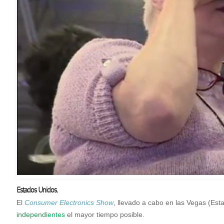
Estados Unidos.
E
l
Consumer Electronics Show
, llevado a cabo en las Vegas (Es
independientes
el mayor tiempo posible.