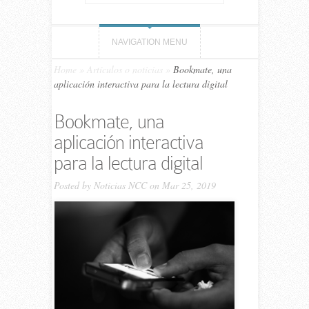
NAVIGATION MENU
Home
»
Artículos o noticias
»
Bookmate, una
aplicación interactiva para la lectura digital
Bookmate, una
aplicación interactiva
para la lectura digital
Posted by
Noticias NCC
on Mar 25, 2019