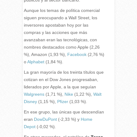
Aunque los temas de política comercial
siguen preocupando a Wall Street, los
inversores apostaban hoy por las
compras y las acciones que más
avanzaban eran las tecnológicas, con
nombres destacados como Apple (2,26
%), Amazon (1,93 %),
Facebook
(2,76 %)
o
Alphabet
(1,84 %).
La gran mayoría de los treinta títulos que
cotizan en el Dow Jones progresaban,
liderados por Apple, a la que seguían
Walgreens
(1,71 %),
Nike
(1,22 %),
Walt
Disney
(1,15 %),
Pfizer
(1,03 %).
En ese grupo, las únicas que descendían
eran
DowDuPont
(-2,33 %) y
Home
Depot
(-0,02 %).
En otros mercados, el petróleo de
Texas