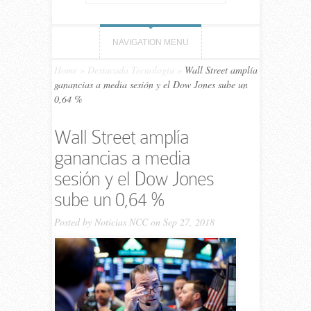
NAVIGATION MENU
Home
»
Destacada Tecnología
»
Wall Street amplía
ganancias a media sesión y el Dow Jones sube un
0,64 %
Wall Street amplía
ganancias a media
sesión y el Dow Jones
sube un 0,64 %
Posted by
Noticias NCC
on Sep 27, 2018