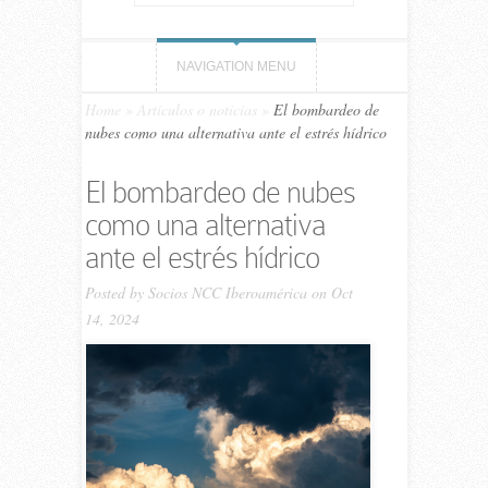
NAVIGATION MENU
Home
»
Artículos o noticias
»
El bombardeo de
nubes como una alternativa ante el estrés hídrico
El bombardeo de nubes
como una alternativa
ante el estrés hídrico
Posted by
Socios NCC Iberoamérica
on Oct
14, 2024