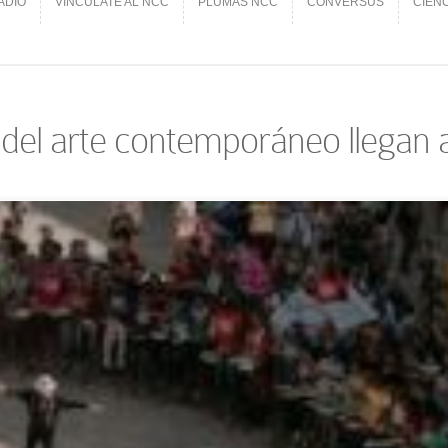
ADIO
VINCÚLATE AL NCC
PLUMAS NCC
CONVERSUS
CIEN
ADIO
VINCÚLATE AL NCC
PLUMAS NCC
CONVERSUS
CIEN
 del arte contemporáneo llegan 