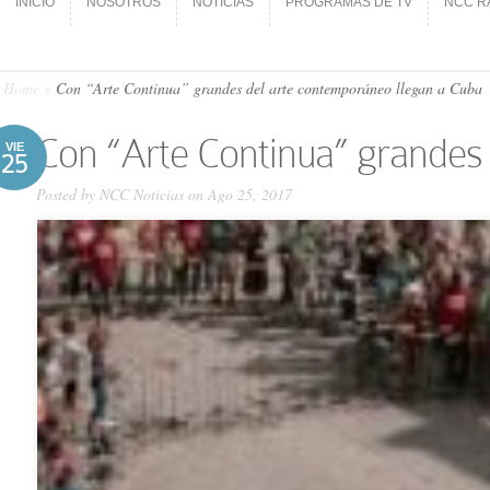
INICIO
NOSOTROS
NOTICIAS
PROGRAMAS DE TV
NCC R
INICIO
NOSOTROS
NOTICIAS
PROGRAMAS DE TV
NCC R
Home
»
Con “Arte Continua” grandes del arte contemporáneo llegan a Cuba
Con “Arte Continua” grandes
VIE
25
Posted by
NCC Noticias
on Ago 25, 2017