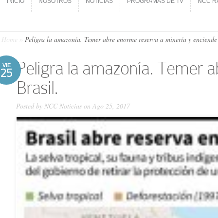
INICIO
NOSOTROS
NOTICIAS
PROGRAMAS DE TV
NCC R
INICIO
NOSOTROS
NOTICIAS
PROGRAMAS DE TV
NCC R
Home
»
Peligra la amazonía. Temer abre enorme reserva a minería y enciende 
Peligra la amazonía. Temer 
VIE
25
Brasil.
Posted by
NCC Noticias
on Ago 25, 2017