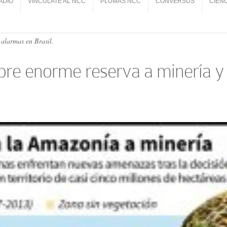
ADIO
VINCÚLATE AL NCC
PLUMAS NCC
CONVERSUS
CIEN
ADIO
VINCÚLATE AL NCC
PLUMAS NCC
CONVERSUS
CIEN
alarmas en Brasil.
abre enorme reserva a minería y