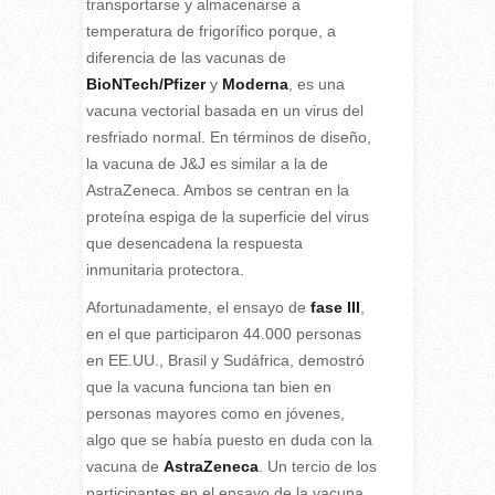
transportarse y almacenarse a
temperatura de frigorífico porque, a
diferencia de las vacunas de
BioNTech/Pfizer
y
Moderna
, es una
vacuna vectorial basada en un virus del
resfriado normal. En términos de diseño,
la vacuna de J&J es similar a la de
AstraZeneca. Ambos se centran en la
proteína espiga de la superficie del virus
que desencadena la respuesta
inmunitaria protectora.
Afortunadamente, el ensayo de
fase III
,
en el que participaron 44.000 personas
en EE.UU., Brasil y Sudáfrica, demostró
que la vacuna funciona tan bien en
personas mayores como en jóvenes,
algo que se había puesto en duda con la
vacuna de
AstraZeneca
. Un tercio de los
participantes en el ensayo de la vacuna