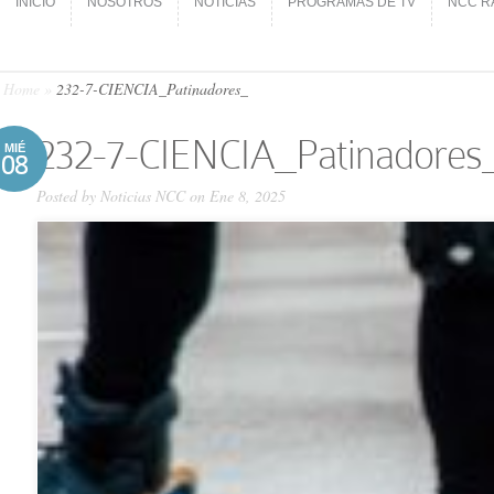
INICIO
NOSOTROS
NOTICIAS
PROGRAMAS DE TV
NCC R
INICIO
NOSOTROS
NOTICIAS
PROGRAMAS DE TV
NCC R
Home
»
232-7-CIENCIA_Patinadores_
232-7-CIENCIA_Patinadores
MIÉ
08
Posted by
Noticias NCC
on Ene 8, 2025