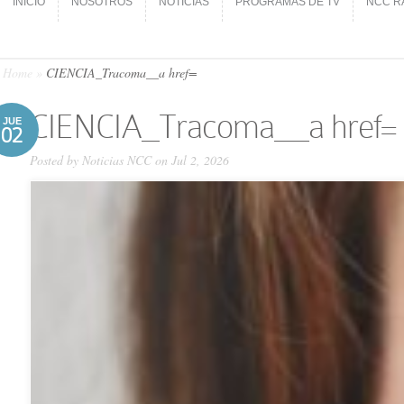
INICIO
NOSOTROS
NOTICIAS
PROGRAMAS DE TV
NCC R
INICIO
NOSOTROS
NOTICIAS
PROGRAMAS DE TV
NCC R
Home
»
CIENCIA_Tracoma__a href=
CIENCIA_Tracoma__a href=
JUE
02
Posted by
Noticias NCC
on Jul 2, 2026