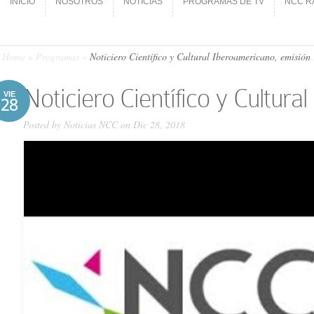
INICIO
NOSOTROS
NOTICIAS
PROGRAMAS DE TV
NCC R
INICIO
NOSOTROS
NOTICIAS
PROGRAMAS DE TV
NCC R
Home
»
Programas
»
Noticiero Científico y Cultural Iberoamericano, emisión
Noticiero Científico y Cultur
VIE
28
Posted by
Noticias NCC
on Dic 28, 2018