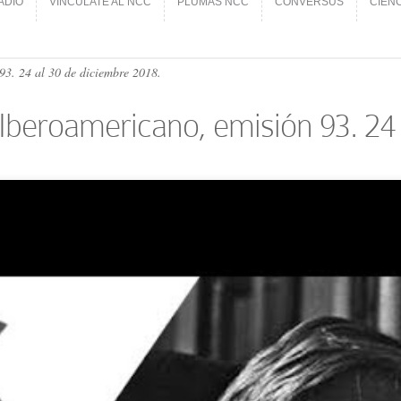
ADIO
VINCÚLATE AL NCC
PLUMAS NCC
CONVERSUS
CIEN
ADIO
VINCÚLATE AL NCC
PLUMAS NCC
CONVERSUS
CIEN
 93. 24 al 30 de diciembre 2018.
al Iberoamericano, emisión 93. 24