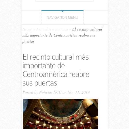
NAVIGATION MENU
Home
»
Artículos o noticias
»
El recinto cultural
más importante de Centroamérica reabre sus
puertas
El recinto cultural más
importante de
Centroamérica reabre
sus puertas
Posted by
Noticias NCC
on Nov 11, 2019